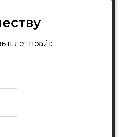
честву
 вышлет прайс