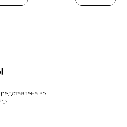
ы
редставлена во
 РФ