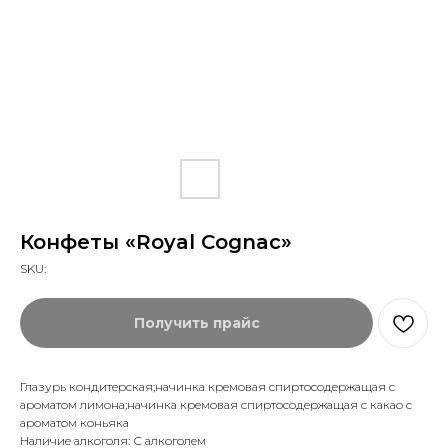
Конфеты «Royal Cognac»
SKU:
Получить прайс
Глазурь кондитерская;начинка кремовая спиртосодержащая с
ароматом лимона;начинка кремовая спиртосодержащая с какао с
ароматом коньяка
Наличие алкоголя: С алкоголем