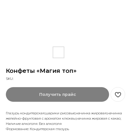
Конфеты «Магия топ»
SKU:
Получить прайс
Глазурь кондитерская;шарики рисовые;начинка жировая;начинка
желейно-фруктовая с ароматом клюквы;начинка жировая с какао;
Наличие алкоголя: Без алкоголя
Формование: Кондитерская глазурь